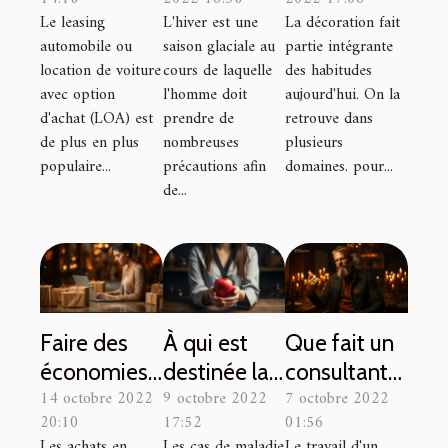
ça
afin de
compte
Le leasing
L'hiver est une
La décoration fait
fonctionne ?
passer un
pour réussir
automobile ou
saison glaciale au
partie intégrante
bon hiver?
la pose de
location de voiture
cours de laquelle
des habitudes
son crépi
avec option
l'homme doit
aujourd'hui. On la
d'achat (LOA) est
prendre de
retrouve dans
d’intérieur ?
de plus en plus
nombreuses
plusieurs
populaire...
précautions afin
domaines. pour...
de...
Faire des
À qui est
Que fait un
économies
destinée la
consultant
14 octobre 2022
9 octobre 2022
7 octobre 2022
en faisant
mutuelle
SEO ?
20:10
17:52
01:56
des achats
santé ?
Les achats en
Les cas de maladie
Le travail d'un