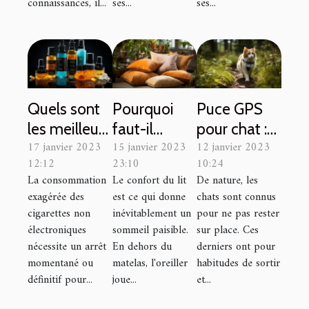
connaissances, il...
ses...
ses...
Quels sont
Pourquoi
Puce GPS
les meilleurs
faut-il
pour chat :
17 janvier 2023
15 janvier 2023
12 janvier 2023
e-liquide à
utiliser les
Que faut-il
12:12
23:10
10:24
choisir pour
coussins
savoir ?
La consommation
Le confort du lit
De nature, les
votre
65×65 ?
exagérée des
est ce qui donne
chats sont connus
cigarette
cigarettes non
inévitablement un
pour ne pas rester
électronique
électroniques
sommeil paisible.
sur place. Ces
nécessite un arrêt
En dehors du
derniers ont pour
?
momentané ou
matelas, l'oreiller
habitudes de sortir
définitif pour...
joue...
et...