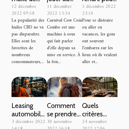
12 décembre
11 décembre
5 décembre 2022
CBD est-
Carnaval
un summer
2022 09:58
2022 13:34
23:10
elle si
Cow Coin
camp et
La popularité des
Carnival Cow Coin
Pour se distraire
populaire ?
Combo ?
pourquoi y
huiles CBD ne va
Combo est une
ou aller en
aller ?
pas disparaître.
machine à sous
vacances, les gens
Elles sont les
qui fait parler
ont souvent
favorites de
d’elle depuis sa
l’embarra sur les
nombreux
mise en service. À
lieux où ils veulent
consommateurs,...
la fois...
aller et...
Leasing
Comment
Quels
automobile :
se prendre
critères
3 décembre 2022
30 novembre
24 novembre
comment
en charge
prendre en
14:18
2022 16:58
2022 17:06