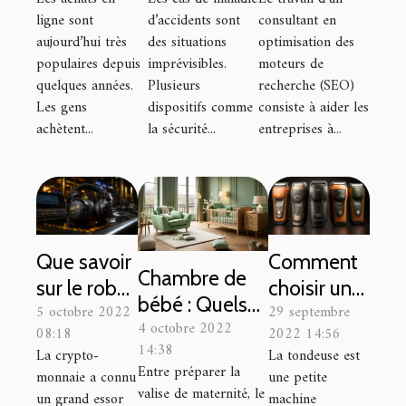
en ligne
ligne sont
d’accidents sont
consultant en
aujourd’hui très
des situations
optimisation des
populaires depuis
imprévisibles.
moteurs de
quelques années.
Plusieurs
recherche (SEO)
Les gens
dispositifs comme
consiste à aider les
achètent...
la sécurité...
entreprises à...
Que savoir
Comment
Chambre de
sur le robot
choisir une
bébé : Quels
5 octobre 2022
29 septembre
trading
tondeuse à
4 octobre 2022
sont les
08:18
2022 14:56
Royal Q ?
cheveux ?
14:38
La crypto-
La tondeuse est
meubles
Entre préparer la
monnaie a connu
une petite
indispensables
valise de maternité, le
un grand essor
machine