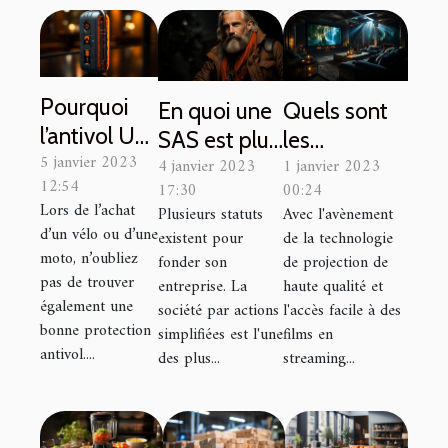
Pourquoi
En quoi une
Quels sont
l’antivol U
SAS est plus
les
5 janvier 2023
est la
4 janvier 2023
1 janvier 2023
avantageuse
avantages
12:54
17:30
00:24
meilleure
?
et le
Lors de l’achat
Plusieurs statuts
Avec l'avènement
serrure ?
processus
d’un vélo ou d’une
existent pour
de la technologie
d'installation
moto, n’oubliez
fonder son
de projection de
pas de trouver
d'une salle
entreprise. La
haute qualité et
également une
société par actions
l'accès facile à des
de cinéma
bonne protection
simplifiées est l'une
films en
chez soi
antivol....
des plus...
streaming...