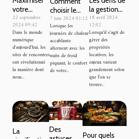
Maximiser
Les défis de
Comment
votre
la gestion
choisir le
22 septembre
18 avril 2024
succès sur
locative en
7 juin 2024 01:12
bon
2024 09:42
12:02
Lorsque les
les sites de
milieu
système de
Dans le monde
Lorsqu'il s'agit de
journées de chaleur
rencontres
urbain
climatisation
numérique
gérer des
accablante
discrets
versus rural
réversible
d'aujourd'hui, les
propriétés
alternent avec les
sites de rencontres
locatives, les
pour votre
nuits de froid
ont révolutionné
enjeux varient
piquant, le confort
domicile
la manière dont
grandement selon
de votre...
nous...
que l'on se
trouve...
Des
La
Pour quels
astuces