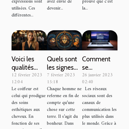
expressions sont
avez envie de
prouvé que c’est
utilisées. Ces
devenir...
la...
différentes...
Voici les
Quels sont
Comment
qualités
les signes
se
12 février 2023
7 février 2023
26 janvier 2023
d'un bon
du zodiaque
connecter à
12:04
15:18
02:40
coiffeur
qui
son compte
Le coiffeur est
Chaque homme ne
Les réseaux
connaîtront
Facebook ?
celui qui prodigue
referme en fin de
sociaux sont des
le bonheur
des soins
compte qu’une
canaux de
durant cette
esthétiques aux
chose sur cette
communication les
cheveux. En
terre. Il s’agit du
plus utilisés dans
année ?
fonction de ses
bonheur. Dans
le monde. Grâce à