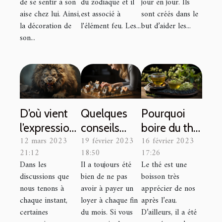
de se sentir à son
du zodiaque et il
jour en jour. Ils
aise chez lui. Ainsi,
est associé à
sont créés dans le
la décoration de
l'élément feu. Les...
but d’aider les...
son...
D’où vient
Quelques
Pourquoi
l’expression
conseils
boire du thé
12 mars 2023
19 février 2023
16 février 2023
''se jeter
pour devenir
bio d’Asie ?
21:12
18:50
17:26
dans la
propriétaire
Dans les
Il a toujours été
Le thé est une
gueule du
de sa
discussions que
bien de ne pas
boisson très
loup'' ?
maison
nous tenons à
avoir à payer un
apprécier de nos
chaque instant,
loyer à chaque fin
après l’eau.
certaines
du mois. Si vous
D’ailleurs, il a été