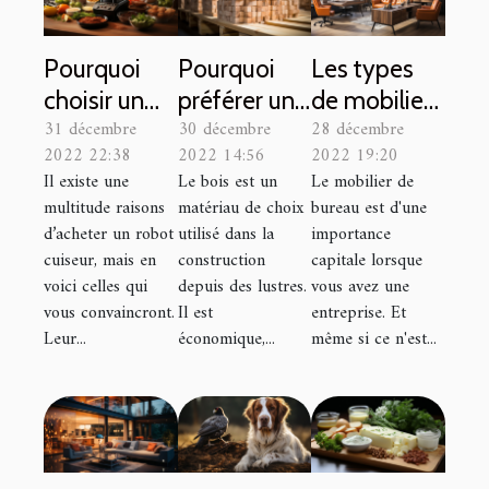
Pourquoi
Pourquoi
Les types
choisir un
préférer une
de mobilier
31 décembre
30 décembre
28 décembre
robot
construction
de bureau
2022 22:38
2022 14:56
2022 19:20
cuiseur
en bois ?
Il existe une
Le bois est un
Le mobilier de
connecté ?
multitude raisons
matériau de choix
bureau est d'une
d’acheter un robot
utilisé dans la
importance
cuiseur, mais en
construction
capitale lorsque
voici celles qui
depuis des lustres.
vous avez une
vous convaincront.
Il est
entreprise. Et
Leur...
économique,...
même si ce n'est...