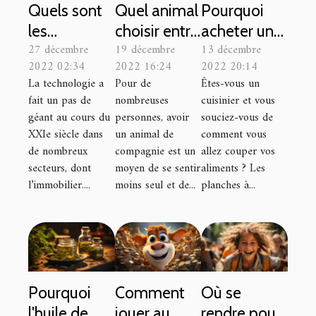
Quels sont
Quel animal
Pourquoi
les
choisir entre
acheter une
27 décembre
19 décembre
13 décembre
avantages
le chien et le
planche à
2022 02:34
2022 16:24
2022 20:14
de la
chat?
découper : 2
La technologie a
Pour de
Êtes-vous un
domotique
essentiels ?
fait un pas de
nombreuses
cuisinier et vous
?
géant au cours du
personnes, avoir
souciez-vous de
XXIe siècle dans
un animal de
comment vous
de nombreux
compagnie est un
allez couper vos
secteurs, dont
moyen de se sentir
aliments ? Les
l’immobilier....
moins seul et de...
planches à...
Pourquoi
Comment
Où se
l'huile de
jouer au
rendre pour