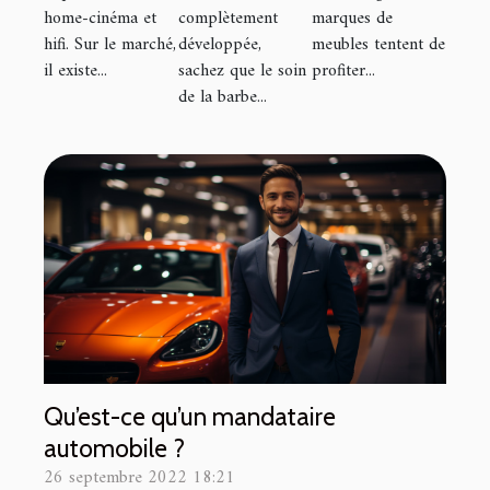
home-cinéma et
complètement
marques de
maison
du choix
hifi. Sur le marché,
développée,
meubles tentent de
d'une chaise
il existe...
sachez que le soin
profiter...
gamer ou
de la barbe...
d'une chaise
de bureau ?
Qu’est-ce qu’un mandataire
automobile ?
26 septembre 2022 18:21