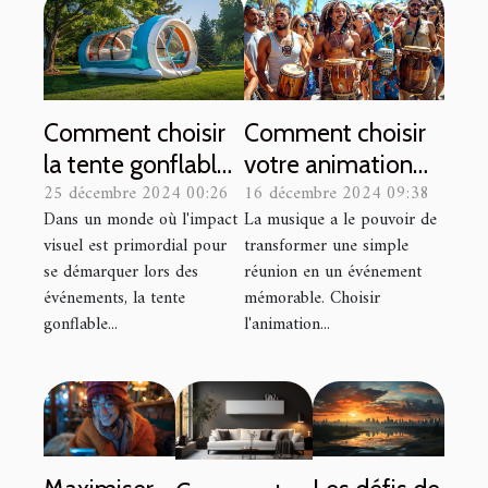
Comment choisir
Comment choisir
la tente gonflable
votre animation
25 décembre 2024 00:26
16 décembre 2024 09:38
idéale pour
musicale pour des
Dans un monde où l'impact
La musique a le pouvoir de
booster votre
événements
visuel est primordial pour
transformer une simple
visibilité
marquants
se démarquer lors des
réunion en un événement
événementielle
événements, la tente
mémorable. Choisir
gonflable...
l'animation...