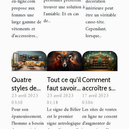
personnes préfèrent
en-ligne.com
décoration
paiement
trouver une solution à
des articles
propose aux
intérieure peut
l'amiable. Et en cas
femmes une
être un véritable
de mode
de...
large gamme de
casse-tête.
féminine
vêtements et
Cependant,
de haute
d’accessoires...
lorsque...
qualité
Quatre
Tout ce qu'il
Comment
styles de
faut savoir
accroître sa
23 avril 2023
23 avril 2023
17 avril 2023
décoration
sur le signe
visibilité sur
03:50
01:18
03:06
pour votre
du Bélier
vinted ?
Pour son
Le signe du Bélier
Les sites de ventes
intérieur.
épanouissement,
est le premier
en ligne ne cessent
l’homme a besoin
signe astrologique
d’augmenter de