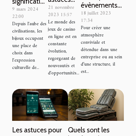
signification
évènements
21 novembre
pour
9 mars 2024
culturelle
18 juillet 2023
professionnels
2023 15:57
22:00
découvrir
des bijoux à
17:34
Le monde des
organiser un
Depuis l'aube des
les
travers les
Pour créer une
jeux de casino
civilisations, les
apéritif
nouveaux
atmosphère
âges
en ligne est en
bijoux occupent
dînatoire ?
conviviale et
jeux de
constante
une place de
détendue dans une
évolution,
casino et
choix dans
entreprise ou au sein
regorgeant de
l'expression
améliorer
d’une structure, il
nouveautés et
culturelle de...
vos
est...
d'opportunités...
chances
de gain
Les astuces pour
Quels sont les