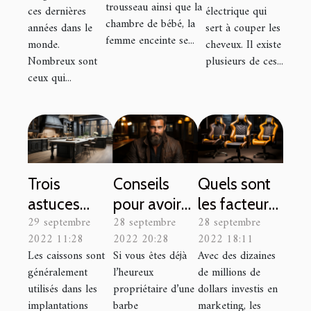
pour l’équiper
trousseau ainsi que la
ces dernières
électrique qui
?
chambre de bébé, la
années dans le
sert à couper les
femme enceinte se...
monde.
cheveux. Il existe
Nombreux sont
plusieurs de ces...
ceux qui...
Trois
Conseils
Quels sont
astuces
pour avoir
les facteurs
29 septembre
28 septembre
28 septembre
pour choisir
une jolie
cruciaux
2022 11:28
2022 20:28
2022 18:11
un meilleur
barbe
pour
Les caissons sont
Si vous êtes déjà
Avec des dizaines
caisson de
prendre la
généralement
l’heureux
de millions de
hauts fonds
bonne
utilisés dans les
propriétaire d’une
dollars investis en
pour sa
décision lors
implantations
barbe
marketing, les