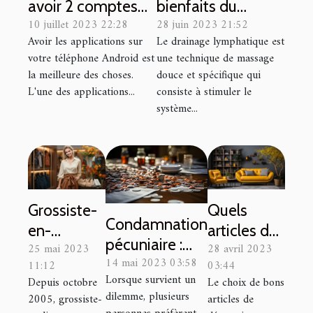
avoir 2 comptes
bienfaits du
10 juillet 2023 22:28
28 juin 2023 21:52
WhatsApp sur un
drainage
Avoir les applications sur
Le drainage lymphatique est
même Android
lymphatique ?
votre téléphone Android est
une technique de massage
avec
la meilleure des choses.
douce et spécifique qui
GBWhatsAPP
L'une des applications...
consiste à stimuler le
système...
Grossiste-
Quels
Condamnation
en-
articles de
pécuniaire :
25 mai 2023
28 avril 2023
ligne.com :
décoration
14 mai 2023 03:58
définition,
11:12
03:44
le site qui
intérieure
Lorsque survient un
Depuis octobre
Le choix de bons
formes et
vous
choisir ?
dilemme, plusieurs
2005, grossiste-
articles de
modes de
propose