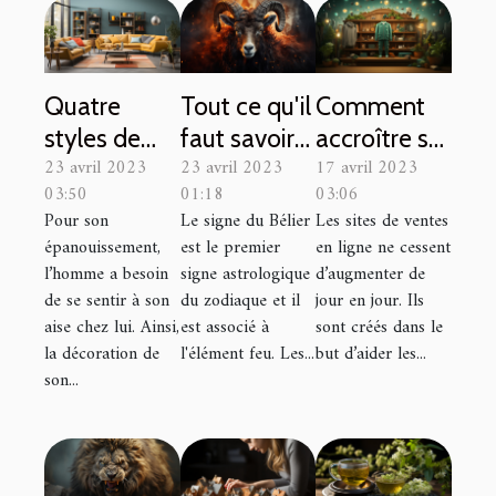
Quatre
Tout ce qu'il
Comment
styles de
faut savoir
accroître sa
23 avril 2023
23 avril 2023
17 avril 2023
décoration
sur le signe
visibilité sur
03:50
01:18
03:06
pour votre
du Bélier
vinted ?
Pour son
Le signe du Bélier
Les sites de ventes
intérieur.
épanouissement,
est le premier
en ligne ne cessent
l’homme a besoin
signe astrologique
d’augmenter de
de se sentir à son
du zodiaque et il
jour en jour. Ils
aise chez lui. Ainsi,
est associé à
sont créés dans le
la décoration de
l'élément feu. Les...
but d’aider les...
son...