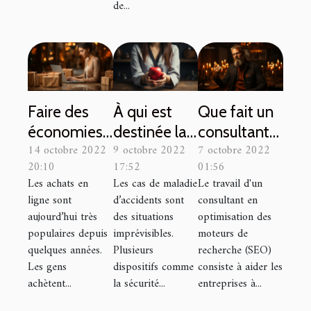
de...
Faire des
À qui est
Que fait un
économies
destinée la
consultant
14 octobre 2022
9 octobre 2022
7 octobre 2022
en faisant
mutuelle
SEO ?
20:10
17:52
01:56
des achats
santé ?
Les achats en
Les cas de maladie
Le travail d'un
en ligne
ligne sont
d’accidents sont
consultant en
aujourd’hui très
des situations
optimisation des
populaires depuis
imprévisibles.
moteurs de
quelques années.
Plusieurs
recherche (SEO)
Les gens
dispositifs comme
consiste à aider les
achètent...
la sécurité...
entreprises à...