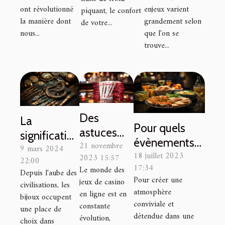
ont révolutionné
enjeux varient
piquant, le confort
domicile
la manière dont
grandement selon
de votre...
nous...
que l'on se
trouve...
Des
La
Pour quels
astuces
signification
évènements
21 novembre
pour
9 mars 2024
culturelle
18 juillet 2023
professionnels
2023 15:57
22:00
découvrir
des bijoux à
17:34
Le monde des
organiser un
Depuis l'aube des
les
travers les
Pour créer une
jeux de casino
civilisations, les
apéritif
nouveaux
atmosphère
âges
en ligne est en
bijoux occupent
dînatoire ?
conviviale et
jeux de
constante
une place de
détendue dans une
évolution,
casino et
choix dans