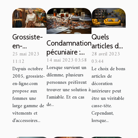
Grossiste-
Quels
Condamnation
en-
articles de
pécuniaire :
25 mai 2023
28 avril 2023
ligne.com :
décoration
14 mai 2023 03:58
définition,
11:12
03:44
le site qui
intérieure
Lorsque survient un
Depuis octobre
Le choix de bons
formes et
vous
choisir ?
dilemme, plusieurs
2005, grossiste-
articles de
modes de
propose
personnes préfèrent
en-ligne.com
décoration
paiement
trouver une solution à
des articles
propose aux
intérieure peut
l'amiable. Et en cas
femmes une
être un véritable
de mode
de...
large gamme de
casse-tête.
féminine
vêtements et
Cependant,
de haute
d’accessoires...
lorsque...
qualité