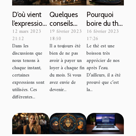
D’où vient
Quelques
Pourquoi
l’expression
conseils
boire du thé
12 mars 2023
19 février 2023
16 février 2023
''se jeter
pour devenir
bio d’Asie ?
21:12
18:50
17:26
dans la
propriétaire
Dans les
Il a toujours été
Le thé est une
gueule du
de sa
discussions que
bien de ne pas
boisson très
loup'' ?
maison
nous tenons à
avoir à payer un
apprécier de nos
chaque instant,
loyer à chaque fin
après l’eau.
certaines
du mois. Si vous
D’ailleurs, il a été
expressions sont
avez envie de
prouvé que c’est
utilisées. Ces
devenir...
la...
différentes...