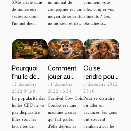
XXIe siècle dans
un animal de
comment vous
de nombreux
compagnie est un
allez couper vos
secteurs, dont
moyen de se sentir
aliments ? Les
l’immobilier....
moins seul et de...
planches à...
Pourquoi
Comment
Où se
l'huile de
jouer au
rendre pour
12 décembre
11 décembre
5 décembre 2022
CBD est-
Carnaval
un summer
2022 09:58
2022 13:34
23:10
elle si
Cow Coin
camp et
La popularité des
Carnival Cow Coin
Pour se distraire
populaire ?
Combo ?
pourquoi y
huiles CBD ne va
Combo est une
ou aller en
aller ?
pas disparaître.
machine à sous
vacances, les gens
Elles sont les
qui fait parler
ont souvent
favorites de
d’elle depuis sa
l’embarra sur les