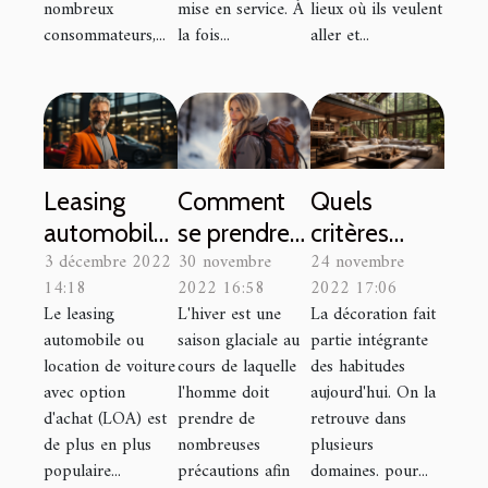
nombreux
mise en service. À
lieux où ils veulent
consommateurs,...
la fois...
aller et...
Leasing
Comment
Quels
automobile :
se prendre
critères
3 décembre 2022
30 novembre
24 novembre
comment
en charge
prendre en
14:18
2022 16:58
2022 17:06
ça
afin de
compte
Le leasing
L'hiver est une
La décoration fait
fonctionne ?
passer un
pour réussir
automobile ou
saison glaciale au
partie intégrante
bon hiver?
la pose de
location de voiture
cours de laquelle
des habitudes
son crépi
avec option
l'homme doit
aujourd'hui. On la
d'achat (LOA) est
prendre de
retrouve dans
d’intérieur ?
de plus en plus
nombreuses
plusieurs
populaire...
précautions afin
domaines. pour...