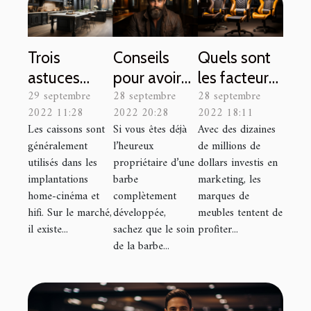
Trois
Conseils
Quels sont
astuces
pour avoir
les facteurs
29 septembre
28 septembre
28 septembre
pour choisir
une jolie
cruciaux
2022 11:28
2022 20:28
2022 18:11
un meilleur
barbe
pour
Les caissons sont
Si vous êtes déjà
Avec des dizaines
caisson de
prendre la
généralement
l’heureux
de millions de
hauts fonds
bonne
utilisés dans les
propriétaire d’une
dollars investis en
pour sa
décision lors
implantations
barbe
marketing, les
home-cinéma et
complètement
marques de
maison
du choix
hifi. Sur le marché,
développée,
meubles tentent de
d'une chaise
il existe...
sachez que le soin
profiter...
gamer ou
de la barbe...
d'une chaise
de bureau ?