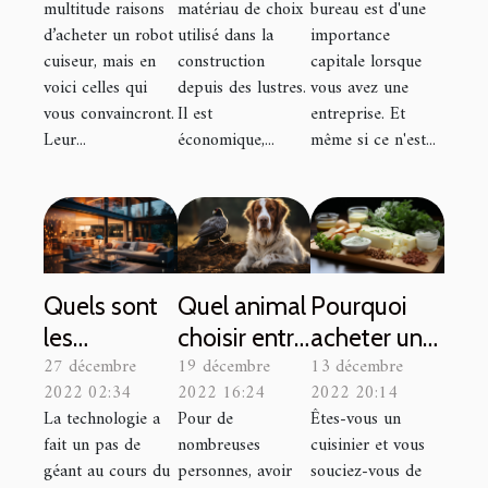
multitude raisons
matériau de choix
bureau est d'une
d’acheter un robot
utilisé dans la
importance
cuiseur, mais en
construction
capitale lorsque
voici celles qui
depuis des lustres.
vous avez une
vous convaincront.
Il est
entreprise. Et
Leur...
économique,...
même si ce n'est...
Quels sont
Quel animal
Pourquoi
les
choisir entre
acheter une
27 décembre
19 décembre
13 décembre
avantages
le chien et le
planche à
2022 02:34
2022 16:24
2022 20:14
de la
chat?
découper : 2
La technologie a
Pour de
Êtes-vous un
domotique
essentiels ?
fait un pas de
nombreuses
cuisinier et vous
?
géant au cours du
personnes, avoir
souciez-vous de