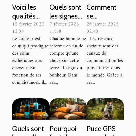
Voici les
Quels sont
Comment
qualités
les signes
se
12 février 2023
7 février 2023
26 janvier 2023
d'un bon
du zodiaque
connecter à
12:04
15:18
02:40
coiffeur
qui
son compte
Le coiffeur est
Chaque homme ne
Les réseaux
connaîtront
Facebook ?
celui qui prodigue
referme en fin de
sociaux sont des
le bonheur
des soins
compte qu’une
canaux de
durant cette
esthétiques aux
chose sur cette
communication les
cheveux. En
terre. Il s’agit du
plus utilisés dans
année ?
fonction de ses
bonheur. Dans
le monde. Grâce à
connaissances, il...
ses...
ses...
Quels sont
Pourquoi
Puce GPS