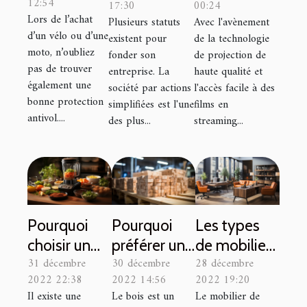
12:54
17:30
00:24
meilleure
?
et le
Lors de l’achat
Plusieurs statuts
Avec l'avènement
serrure ?
processus
d’un vélo ou d’une
existent pour
de la technologie
d'installation
moto, n’oubliez
fonder son
de projection de
pas de trouver
d'une salle
entreprise. La
haute qualité et
également une
société par actions
l'accès facile à des
de cinéma
bonne protection
simplifiées est l'une
films en
chez soi
antivol....
des plus...
streaming...
Pourquoi
Pourquoi
Les types
choisir un
préférer une
de mobilier
31 décembre
30 décembre
28 décembre
robot
construction
de bureau
2022 22:38
2022 14:56
2022 19:20
cuiseur
en bois ?
Il existe une
Le bois est un
Le mobilier de
connecté ?