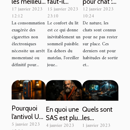
les meilleurs
faut-il
pour chat :
17 janvier 2023
15 janvier 2023
12 janvier 2023
e-liquide à
utiliser les
Que faut-il
12:12
23:10
10:24
choisir pour
coussins
savoir ?
La consommation
Le confort du lit
De nature, les
votre
65×65 ?
exagérée des
est ce qui donne
chats sont connus
cigarette
cigarettes non
inévitablement un
pour ne pas rester
électronique
électroniques
sommeil paisible.
sur place. Ces
nécessite un arrêt
En dehors du
derniers ont pour
?
momentané ou
matelas, l'oreiller
habitudes de sortir
définitif pour...
joue...
et...
Pourquoi
En quoi une
Quels sont
l’antivol U
SAS est plus
les
5 janvier 2023
est la
4 janvier 2023
1 janvier 2023
avantageuse
avantages