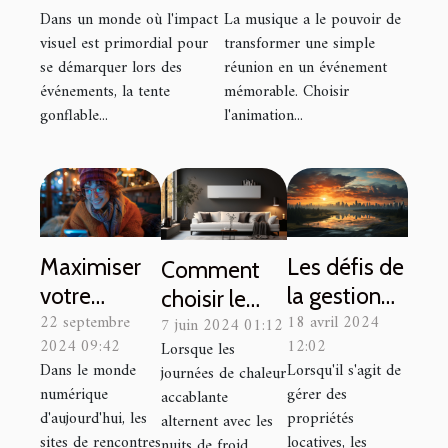
Dans un monde où l'impact
La musique a le pouvoir de
booster votre
événements
visuel est primordial pour
transformer une simple
visibilité
marquants
se démarquer lors des
réunion en un événement
événementielle
événements, la tente
mémorable. Choisir
gonflable...
l'animation...
Maximiser
Les défis de
Comment
votre
la gestion
choisir le
22 septembre
18 avril 2024
succès sur
locative en
7 juin 2024 01:12
bon
2024 09:42
12:02
Lorsque les
les sites de
milieu
système de
Dans le monde
Lorsqu'il s'agit de
journées de chaleur
rencontres
urbain
climatisation
numérique
gérer des
accablante
discrets
versus rural
réversible
d'aujourd'hui, les
propriétés
alternent avec les
sites de rencontres
locatives, les
pour votre
nuits de froid