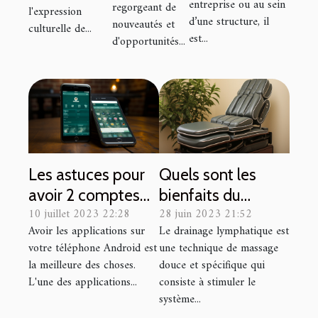
entreprise ou au sein
regorgeant de
l'expression
améliorer
d’une structure, il
nouveautés et
culturelle de...
vos
est...
d'opportunités...
chances
de gain
Les astuces pour
Quels sont les
avoir 2 comptes
bienfaits du
10 juillet 2023 22:28
28 juin 2023 21:52
WhatsApp sur un
drainage
Avoir les applications sur
Le drainage lymphatique est
même Android
lymphatique ?
votre téléphone Android est
une technique de massage
avec
la meilleure des choses.
douce et spécifique qui
GBWhatsAPP
L'une des applications...
consiste à stimuler le
système...