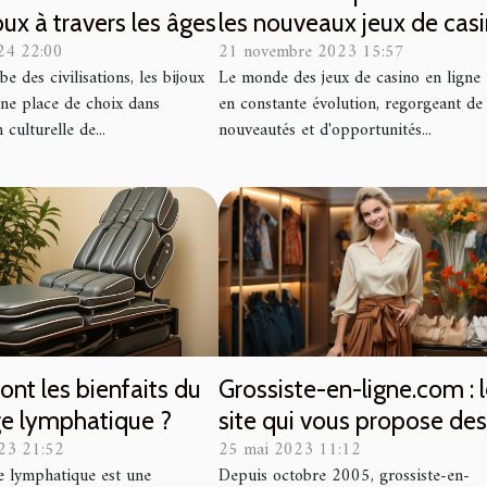
oux à travers les âges
les nouveaux jeux de cas
24 22:00
21 novembre 2023 15:57
et améliorer vos chances
be des civilisations, les bijoux
Le monde des jeux de casino en ligne 
gain
ne place de choix dans
en constante évolution, regorgeant de
 culturelle de...
nouveautés et d'opportunités...
ont les bienfaits du
Grossiste-en-ligne.com : 
ge lymphatique ?
site qui vous propose de
023 21:52
25 mai 2023 11:12
articles de mode féminin
e lymphatique est une
Depuis octobre 2005, grossiste-en-
de haute qualité