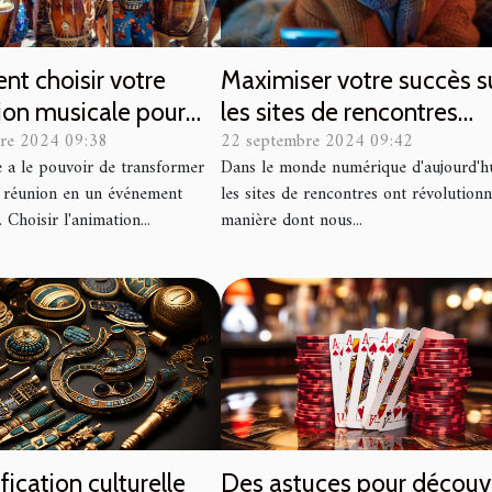
t choisir votre
Maximiser votre succès s
ion musicale pour
les sites de rencontres
re 2024 09:38
22 septembre 2024 09:42
énements marquants
discrets
 a le pouvoir de transformer
Dans le monde numérique d'aujourd'hu
 réunion en un événement
les sites de rencontres ont révolutionn
Choisir l'animation...
manière dont nous...
fication culturelle
Des astuces pour découvr