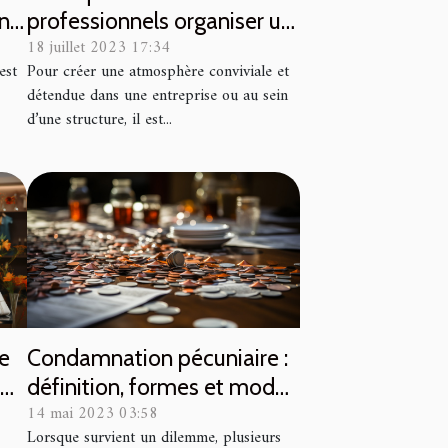
ino
professionnels organiser un
18 juillet 2023 17:34
 de
apéritif dînatoire ?
est
Pour créer une atmosphère conviviale et
détendue dans une entreprise ou au sein
d’une structure, il est...
le
Condamnation pécuniaire :
s
définition, formes et modes
14 mai 2023 03:58
e
de paiement
Lorsque survient un dilemme, plusieurs