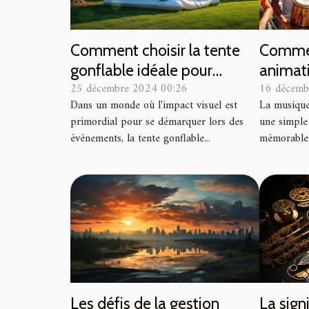
Comment choisir la tente
Commen
gonflable idéale pour
animat
25 décembre 2024 00:26
16 décemb
booster votre visibilité
des év
Dans un monde où l'impact visuel est
La musique
événementielle
primordial pour se démarquer lors des
une simple
événements, la tente gonflable...
mémorable. 
La signi
Les défis de la gestion