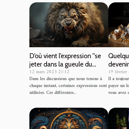
D’où vient l’expression ''se
Quelque
jeter dans la gueule du
devenir
12 mars 2023 21:12
19 février
loup'' ?
maison
Dans les discussions que nous tenons à
Il a toujou
chaque instant, certaines expressions sont
payer un lo
utilisées. Ces différentes...
vous avez e