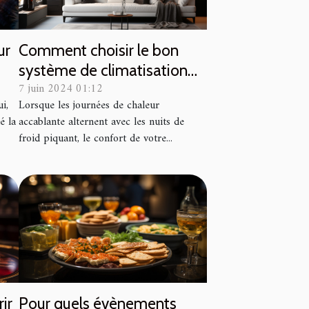
ur
Comment choisir le bon
système de climatisation
7 juin 2024 01:12
réversible pour votre
i,
Lorsque les journées de chaleur
domicile
é la
accablante alternent avec les nuits de
froid piquant, le confort de votre...
ir
Pour quels évènements