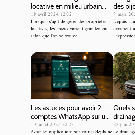
des bij
locative en milieu urbain
9 mars 20
18 avril 2024 12:02
versus rural
Depuis l'au
Lorsqu'il s'agit de gérer des propriétés
occupent u
locatives, les enjeux varient grandement
l'expression
selon que l'on se trouve...
Les astuces pour avoir 2
Quels s
comptes WhatsApp sur un
draina
10 juillet 2023 22:28
28 juin 2
même Android avec
Avoir les applications sur votre téléphone
Le drainag
GBWhatsAPP