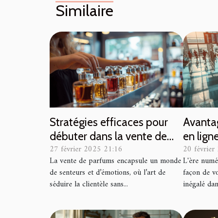
Similaire
Stratégies efficaces pour
Avantag
débuter dans la vente de
en lign
27 février 2025 21:16
20 février
parfums sans expérience
transpo
La vente de parfums encapsule un monde
L'ère numé
préalable
de senteurs et d’émotions, où l’art de
façon de v
séduire la clientèle sans...
inégalé dans