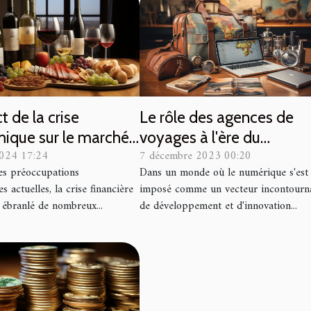
t de la crise
Le rôle des agences de
ique sur le marché
voyages à l'ère du
2024 17:24
7 décembre 2023 00:20
 en Espagne
numérique
s préoccupations
Dans un monde où le numérique s'est
 actuelles, la crise financière
imposé comme un vecteur incontourn
 ébranlé de nombreux...
de développement et d'innovation...