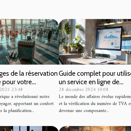
es de la réservation
Guide complet pour utilis
e pour votre
un service en ligne de
 2025 23:48
28 décembre 2024 10:08
rt aéroportuaire
vérification de numéro T
rique a révolutionné notre
Le monde des affaires évolue rapidem
oyager, apportant un confort
et la vérification du numéro de TVA e
 la planification...
devenue une composante...