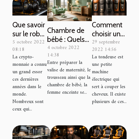
Que savoir
Comment
Chambre de
sur le robot
choisir une
bébé : Quels
5 octobre 2022
29 septembre
trading
tondeuse à
4 octobre 2022
sont les
08:18
2022 14:56
Royal Q ?
cheveux ?
14:38
La crypto-
La tondeuse est
meubles
Entre préparer la
monnaie a connu
une petite
indispensables
valise de maternité, le
un grand essor
machine
pour l’équiper
trousseau ainsi que la
ces dernières
électrique qui
?
chambre de bébé, la
années dans le
sert à couper les
femme enceinte se...
monde.
cheveux. Il existe
Nombreux sont
plusieurs de ces...
ceux qui...