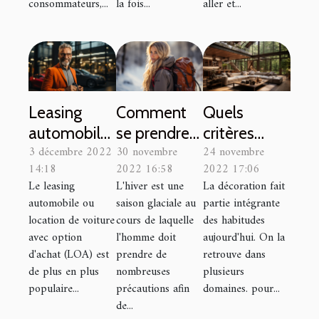
consommateurs,...
la fois...
aller et...
Leasing
Comment
Quels
automobile :
se prendre
critères
3 décembre 2022
30 novembre
24 novembre
comment
en charge
prendre en
14:18
2022 16:58
2022 17:06
ça
afin de
compte
Le leasing
L'hiver est une
La décoration fait
fonctionne ?
passer un
pour réussir
automobile ou
saison glaciale au
partie intégrante
bon hiver?
la pose de
location de voiture
cours de laquelle
des habitudes
son crépi
avec option
l'homme doit
aujourd'hui. On la
d'achat (LOA) est
prendre de
retrouve dans
d’intérieur ?
de plus en plus
nombreuses
plusieurs
populaire...
précautions afin
domaines. pour...
de...