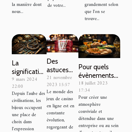
la manière dont
grandement selon
de votre...
nous...
que l'on se
trouve...
Des
La
Pour quels
astuces
signification
évènements
21 novembre
pour
9 mars 2024
culturelle
18 juillet 2023
professionnels
2023 15:57
22:00
découvrir
des bijoux à
17:34
Le monde des
organiser un
Depuis l'aube des
les
travers les
Pour créer une
jeux de casino
civilisations, les
apéritif
nouveaux
atmosphère
âges
en ligne est en
bijoux occupent
dînatoire ?
conviviale et
jeux de
constante
une place de
détendue dans une
évolution,
casino et
choix dans
entreprise ou au sein
regorgeant de
l'expression
améliorer