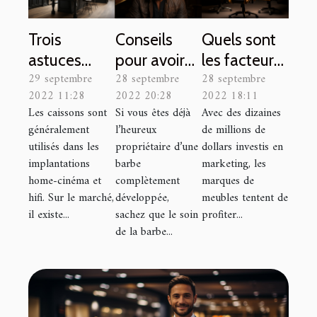
Trois
Conseils
Quels sont
astuces
pour avoir
les facteurs
29 septembre
28 septembre
28 septembre
pour choisir
une jolie
cruciaux
2022 11:28
2022 20:28
2022 18:11
un meilleur
barbe
pour
Les caissons sont
Si vous êtes déjà
Avec des dizaines
caisson de
prendre la
généralement
l’heureux
de millions de
hauts fonds
bonne
utilisés dans les
propriétaire d’une
dollars investis en
pour sa
décision lors
implantations
barbe
marketing, les
home-cinéma et
complètement
marques de
maison
du choix
hifi. Sur le marché,
développée,
meubles tentent de
d'une chaise
il existe...
sachez que le soin
profiter...
gamer ou
de la barbe...
d'une chaise
de bureau ?