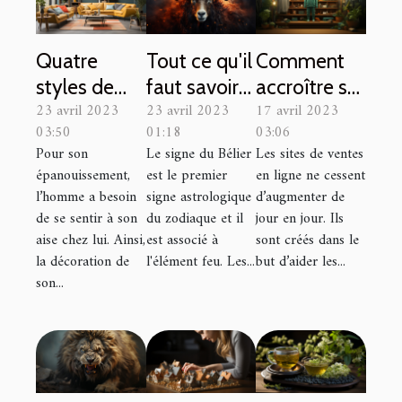
Quatre
Tout ce qu'il
Comment
styles de
faut savoir
accroître sa
23 avril 2023
23 avril 2023
17 avril 2023
décoration
sur le signe
visibilité sur
03:50
01:18
03:06
pour votre
du Bélier
vinted ?
Pour son
Le signe du Bélier
Les sites de ventes
intérieur.
épanouissement,
est le premier
en ligne ne cessent
l’homme a besoin
signe astrologique
d’augmenter de
de se sentir à son
du zodiaque et il
jour en jour. Ils
aise chez lui. Ainsi,
est associé à
sont créés dans le
la décoration de
l'élément feu. Les...
but d’aider les...
son...