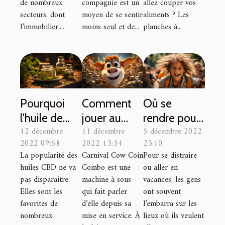
de nombreux
compagnie est un
allez couper vos
secteurs, dont
moyen de se sentir
aliments ? Les
l’immobilier....
moins seul et de...
planches à...
Pourquoi
Comment
Où se
l'huile de
jouer au
rendre pour
12 décembre
11 décembre
5 décembre 2022
CBD est-
Carnaval
un summer
2022 09:58
2022 13:34
23:10
elle si
Cow Coin
camp et
La popularité des
Carnival Cow Coin
Pour se distraire
populaire ?
Combo ?
pourquoi y
huiles CBD ne va
Combo est une
ou aller en
aller ?
pas disparaître.
machine à sous
vacances, les gens
Elles sont les
qui fait parler
ont souvent
favorites de
d’elle depuis sa
l’embarra sur les
nombreux
mise en service. À
lieux où ils veulent