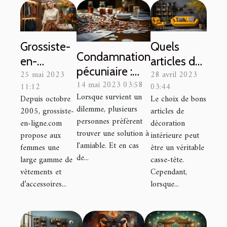
Grossiste-
Quels
Condamnation
en-
articles de
pécuniaire :
25 mai 2023
28 avril 2023
ligne.com :
décoration
14 mai 2023 03:58
définition,
11:12
03:44
le site qui
intérieure
Lorsque survient un
Depuis octobre
Le choix de bons
formes et
vous
choisir ?
dilemme, plusieurs
2005, grossiste-
articles de
modes de
propose
personnes préfèrent
en-ligne.com
décoration
paiement
trouver une solution à
des articles
propose aux
intérieure peut
l'amiable. Et en cas
femmes une
être un véritable
de mode
de...
large gamme de
casse-tête.
féminine
vêtements et
Cependant,
de haute
d’accessoires...
lorsque...
qualité