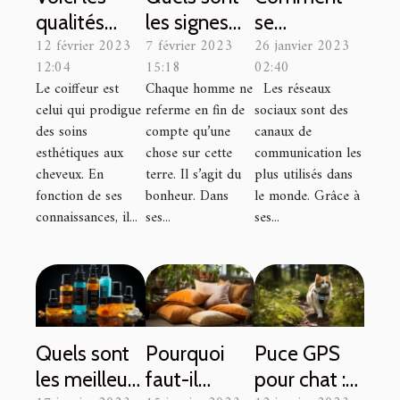
qualités
les signes
se
12 février 2023
7 février 2023
26 janvier 2023
d'un bon
du zodiaque
connecter à
12:04
15:18
02:40
coiffeur
qui
son compte
Le coiffeur est
Chaque homme ne
Les réseaux
connaîtront
Facebook ?
celui qui prodigue
referme en fin de
sociaux sont des
le bonheur
des soins
compte qu’une
canaux de
durant cette
esthétiques aux
chose sur cette
communication les
cheveux. En
terre. Il s’agit du
plus utilisés dans
année ?
fonction de ses
bonheur. Dans
le monde. Grâce à
connaissances, il...
ses...
ses...
Quels sont
Pourquoi
Puce GPS
les meilleurs
faut-il
pour chat :