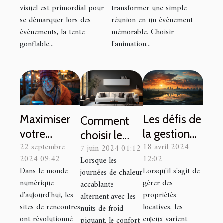
booster votre
événements
visuel est primordial pour
transformer une simple
visibilité
marquants
se démarquer lors des
réunion en un événement
événementielle
événements, la tente
mémorable. Choisir
gonflable...
l'animation...
Maximiser
Les défis de
Comment
votre
la gestion
choisir le
22 septembre
18 avril 2024
succès sur
locative en
7 juin 2024 01:12
bon
2024 09:42
12:02
Lorsque les
les sites de
milieu
système de
Dans le monde
Lorsqu'il s'agit de
journées de chaleur
rencontres
urbain
climatisation
numérique
gérer des
accablante
discrets
versus rural
réversible
d'aujourd'hui, les
propriétés
alternent avec les
sites de rencontres
locatives, les
pour votre
nuits de froid
ont révolutionné
enjeux varient
piquant, le confort
domicile