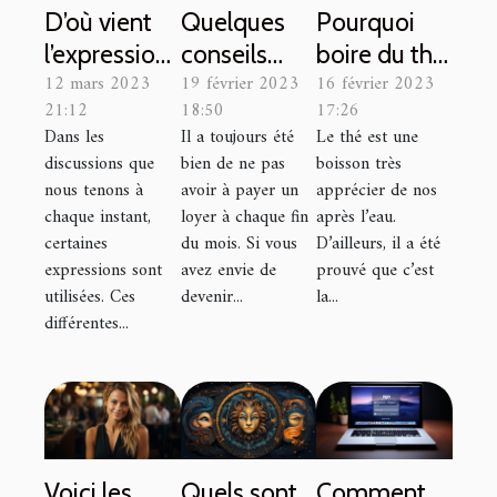
D’où vient
Quelques
Pourquoi
l’expression
conseils
boire du thé
12 mars 2023
19 février 2023
16 février 2023
''se jeter
pour devenir
bio d’Asie ?
21:12
18:50
17:26
dans la
propriétaire
Dans les
Il a toujours été
Le thé est une
gueule du
de sa
discussions que
bien de ne pas
boisson très
loup'' ?
maison
nous tenons à
avoir à payer un
apprécier de nos
chaque instant,
loyer à chaque fin
après l’eau.
certaines
du mois. Si vous
D’ailleurs, il a été
expressions sont
avez envie de
prouvé que c’est
utilisées. Ces
devenir...
la...
différentes...
Voici les
Quels sont
Comment