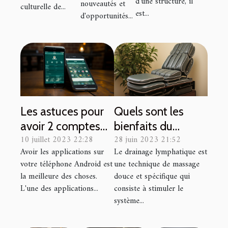
d’une structure, il
nouveautés et
culturelle de...
vos
est...
d'opportunités...
chances
de gain
Les astuces pour
Quels sont les
avoir 2 comptes
bienfaits du
10 juillet 2023 22:28
28 juin 2023 21:52
WhatsApp sur un
drainage
Avoir les applications sur
Le drainage lymphatique est
même Android
lymphatique ?
votre téléphone Android est
une technique de massage
avec
la meilleure des choses.
douce et spécifique qui
GBWhatsAPP
L'une des applications...
consiste à stimuler le
système...