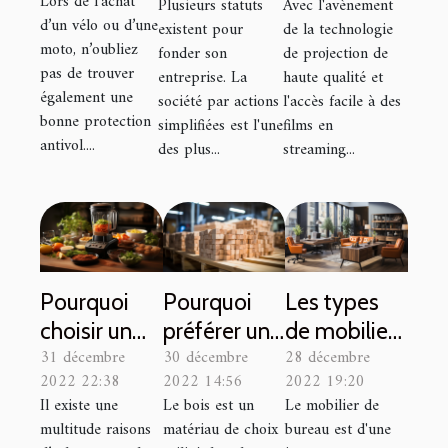
Lors de l’achat
Plusieurs statuts
Avec l'avènement
serrure ?
processus
d’un vélo ou d’une
existent pour
de la technologie
d'installation
moto, n’oubliez
fonder son
de projection de
pas de trouver
d'une salle
entreprise. La
haute qualité et
également une
société par actions
l'accès facile à des
de cinéma
bonne protection
simplifiées est l'une
films en
chez soi
antivol....
des plus...
streaming...
Pourquoi
Pourquoi
Les types
choisir un
préférer une
de mobilier
31 décembre
30 décembre
28 décembre
robot
construction
de bureau
2022 22:38
2022 14:56
2022 19:20
cuiseur
en bois ?
Il existe une
Le bois est un
Le mobilier de
connecté ?
multitude raisons
matériau de choix
bureau est d'une