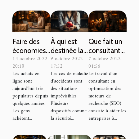
Faire des
À qui est
Que fait un
économies
destinée la
consultant
14 octobre 2022
9 octobre 2022
7 octobre 2022
en faisant
mutuelle
SEO ?
20:10
17:52
01:56
des achats
santé ?
Les achats en
Les cas de maladie
Le travail d'un
en ligne
ligne sont
d’accidents sont
consultant en
aujourd’hui très
des situations
optimisation des
populaires depuis
imprévisibles.
moteurs de
quelques années.
Plusieurs
recherche (SEO)
Les gens
dispositifs comme
consiste à aider les
achètent...
la sécurité...
entreprises à...