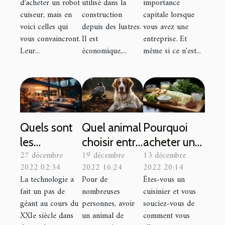
d’acheter un robot
utilisé dans la
importance
cuiseur, mais en
construction
capitale lorsque
voici celles qui
depuis des lustres.
vous avez une
vous convaincront.
Il est
entreprise. Et
Leur...
économique,...
même si ce n'est...
Quels sont
Quel animal
Pourquoi
les
choisir entre
acheter une
27 décembre
19 décembre
13 décembre
avantages
le chien et le
planche à
2022 02:34
2022 16:24
2022 20:14
de la
chat?
découper : 2
La technologie a
Pour de
Êtes-vous un
domotique
essentiels ?
fait un pas de
nombreuses
cuisinier et vous
?
géant au cours du
personnes, avoir
souciez-vous de
XXIe siècle dans
un animal de
comment vous