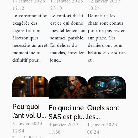
17 janvier 2023
15 janvier 2023
12 janvier 2023
e-liquide à
utiliser les
Que faut-il
12:12
23:10
10:24
choisir pour
coussins
savoir ?
La consommation
Le confort du lit
De nature, les
votre
65×65 ?
exagérée des
est ce qui donne
chats sont connus
cigarette
cigarettes non
inévitablement un
pour ne pas rester
électronique
électroniques
sommeil paisible.
sur place. Ces
nécessite un arrêt
En dehors du
derniers ont pour
?
momentané ou
matelas, l'oreiller
habitudes de sortir
définitif pour...
joue...
et...
Pourquoi
En quoi une
Quels sont
l’antivol U
SAS est plus
les
5 janvier 2023
est la
4 janvier 2023
1 janvier 2023
avantageuse
avantages
12:54
17:30
00:24
meilleure
?
et le